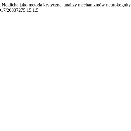
a Neidicha jako metoda krytycznej analizy mechanizmów neurokognit
24917/20837275.15.1.5