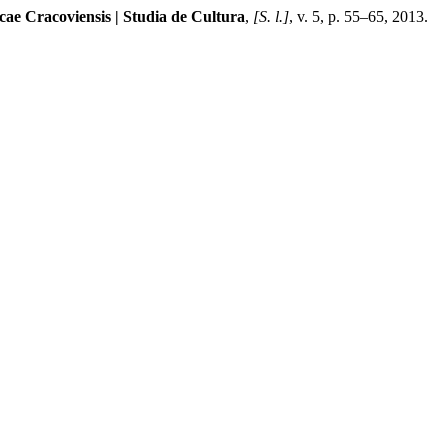
cae Cracoviensis | Studia de Cultura
,
[S. l.]
, v. 5, p. 55–65, 2013.