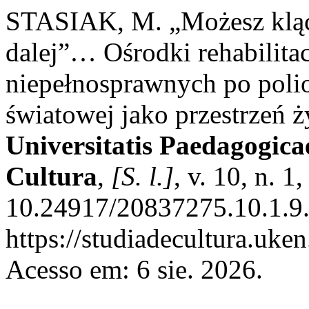
STASIAK, M. „Możesz kląć, 
dalej”… Ośrodki rehabilita
niepełnosprawnych po polio
światowej jako przestrzeń 
Universitatis Paedagogicae
Cultura
,
[S. l.]
, v. 10, n. 
10.24917/20837275.10.1.9.
https://studiadecultura.uke
Acesso em: 6 sie. 2026.