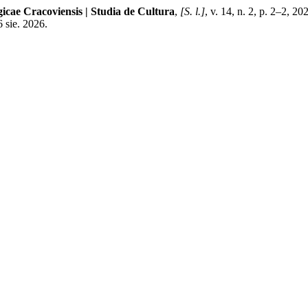
icae Cracoviensis | Studia de Cultura
,
[S. l.]
, v. 14, n. 2, p. 2–2, 2
 sie. 2026.