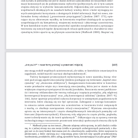
cisk na fakt, iż jednostka nie jest w stanie dotrzeć samodzielnie do wszystkich infor
-
macji koniecznych jej do podejmowania wyborów (politycznych, ale w tym samym 
stopniu dotyczy to wyborów konsumenckich). Odpowiedzią jest uczestnictwo we 
wspólnotach działających na zasadach kultury wiedzy, które z kolei wymagają no-
wych umiejętności korzystania z dostępnych źródeł informacji. Stąd też nowe, nie-
formalne formy edukacji („przestrzenie przyciągania”) (Jenkins 2007: 173), opie
-
rające się na zbiorowym wysiłku, na kreowaniu wspólnot działających za sprawą 
uzupełniających się kompetencji, wzajemnej motywacji i aktywnego uczestnictwa. 
W tym kontekście warto również przywołać zjawisko neoplemienności, sprzyjające 
tworzeniu się nowych typów dynamicznych relacji społecznych o charakterze emo
-
cjonalnym, które oparte są na płynnym uczestnictwie (Maffesoli 2008). Skupiać się 
„Are you in?” – nowe formy promocji w przestrzeni miejskiej
[157]
one mogą wokół wspólnych zainteresowań, ale także, w kontekście omawianych tu 
zagadnień, wokół marek i narracji okołoproduktowych
.
*
Twórcy kampanii promocyjnych wykorzystują te nowe zjawiska, biorąc rów-
nież pod uwagę aspekt emocjonalny (Jenkins posługuje się terminami „kapitał emo
-
cjonalny” czy „ekonomia afektywna”). Zaangażowanie konsumentów w konstruo-
wanie przekazów wiąże się z inwestycją emocjonalną, która jest w stanie w dużo 
większym stopniu przywiązywać do marki/produktu. Roszczenia nowej publiczno-
ści i interesy reklamodawców tworzą rodzaj gry i napięcia pomiędzy „siłą odgórnej 
konwergencji korporacyjnej” oraz „siłą konwergencji oddolnej” (Jenkins 2007: 92, 
166). Autor upatruje przyszłość sukcesu korporacji w umiejętnym pogodzeniu tych 
interesów, które okazują się nie być sprzeczne. Zabieganie o nowego konsumen-
ta oznacza zatem umożliwienie mu uczestnictwa w tworzeniu treści związanych 
z marką, co skutkuje nawiązaniem relacji emocjonalnej
.  wymiana  emocjonalna 
**
opiera się na intensywnych i często skomplikowanych interakcjach pomiędzy od
-
biorcami (hipertowarzyskość). Kluczową rolę odgrywa tu często plotka, pogłoska, 
nawet odwoływanie się do teorii spiskowych
. Odbywające się za sprawą rozwoju 
***
technologicznego rozszerzenie przestrzeni interakcji społecznych stwarza dla tych 
*   Maffesoli pisze na ten temat: „Obecnie zdajemy sobie sprawę, że jeśli chodzi o rekla
-
mę, to z jednej strony ma ona swoje źródło w pewnych archetypicznych postaciach, z dru
-
giej zaś co do swej funkcji kierowana jest do «docelowych» audytoriów, które nazywam tu 
plemionami, a które ożywiają się i rozpoznają przez taki lub inny sposób przedstawienia, 
wyobrażenia, produktów, dóbr, usług, sposobów bycia, konstytuujących je jako grupy” (Maf-