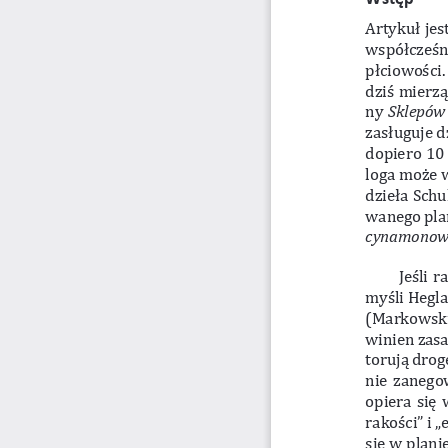
Artykuł jes
współcześn
płciowości.
dziś mierzą 
ny 
Sklepów
zasługuje d
dopiero 10 
loga może 
dzieła Schu
wanego pla
cynamonow
Jeśli 
myśli Hegla
(Markowski
winien zasa
torują drog
nie zanegow
opiera się 
rakości” i 
„
się w   pla