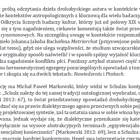
t próbą odczytania dzieła drohobyckiego autora w 
kontekście
ie kontekstów antropologicznych z 
kluczową dla wielu badaczy
 Odkrycia licznych badaczy kultur, którzy już od połowy XIX 
się z 
tym zagadnieniem, ciekawie komentują także świat prz
 cynamonowych
. Na szczególną uwagę w 
kontekście rozpoznań
zieło Johanna Jakoba Bachofena 
Matriarchat
 (przyswojone pols
lat temu), gdyż nie ulega wątpliwości, że studium szwajcarski
w 
oryginalny sposób naświetlić i 
w  sposób spójny wyjaśnić klu
lza zagadnienie konfliktu płci. Poniższy artykuł stanowi część
nu hermeneutycznej egzegezy poszczególnych opowiadań z 
tom
e
 i skupia się na dwóch tekstach: 
Nawiedzeniu
 i 
Ptakach
. 
rację ma Michał Paweł Markowski, który widzi w 
Schulzu kont
: „Schulz należy do tej samej tradycji ontologicznej wyobraźni, 
 2012: 67), to świat przedstawiony opowiadań drohobyckieg
dzać się na prawie dialektycznego agonu przeciwnych sobie poję
ę projektowanej syntezie, zaś ta ostatnia sama w 
sobie winna by
ana. Jednak wydaje się, że dialektyczne przenikanie się kateg
wyłącznie na wysoce abstrakcyjnych terminach „egzystencjaln
esencjalnej konieczności” (Markowski 2012: 69), lecz u 
Schulza 
nie znacznie bardziej konkretnym. Hegel swą interpretację r