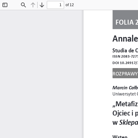
of 12
Toggle
Find
Previous
Next
Sidebar
FOLIA 
Annale
Studia de C
ISSN 2083-727
DOI 10.24917/
RozpRawy 
Marcin Całb
Uniwersytet 
„Metafiz
Ojciec i
w 
Sklep
Wstęp