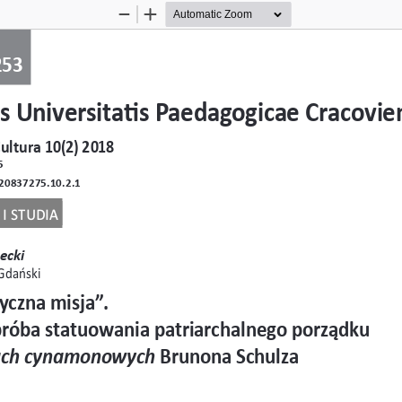
Zoom
Zoom
Out
In
253
s Universitatis Paedagogicae Cracovie
ultura 10(2) 2018
5
20837275.10.2.1
i studia
ecki 
Gdański
yczna misja”. 
 próba statuowania patriarchalnego porządku
...
ach cynamonowych
 Brunona Schulza