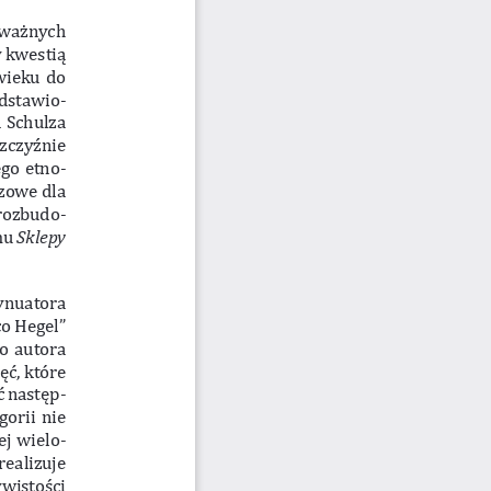
 ważnych 
 kwestią 
wieku do 
edstawio
-
 Schulza 
zczyźnie 
ego etno
-
czowe dla 
 rozbudo
-
u 
Sklepy 
ynuatora 
co Hegel” 
o autora 
ć, które 
ć następ
-
orii nie 
ej wielo
-
realizuje 
zeczywistości 