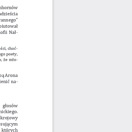
hhornów 
dzieścia 
rannego” 
debiutował 
ofii Nał
-
ci, choć
-
go poety, 
o, że mło
-
sobą Arona 
ienić na
-
ch głosów 
ckiego. 
ekrojowy 
esującym 
 których 