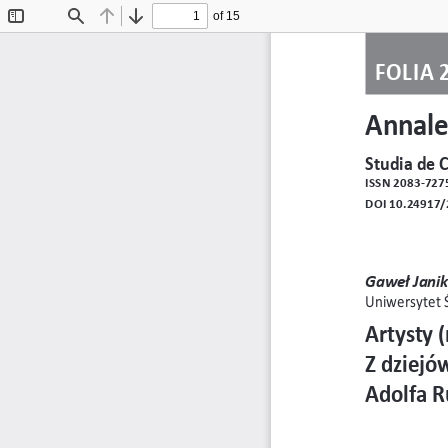
of 15
Toggle
Find
Previous
Next
Sidebar
FOLIA 
Annale
Studia de C
ISSN 2083-727
DOI 10.24917/
Gaweł Janik
Uniwersytet 
Artysty (
Z dziejó
Adolfa R