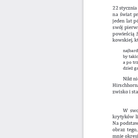
22 stycznia
na świat pr
jeden lat p
swój pierw
powieścią 
kowskiej, k
najbardz
by taki
a  po t
dzież g
Nikt n
Hirschhorna
zwisko i st
W  sw
krytyków l
Na podstawi
obraz tego,
mnie okres