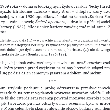
 1909 roku w 
domu ortodoksyjnych Żydów Izaaka i 
Nechy Hirsc
zyszło ich siódme dziecko – mały Aron – chłopiec, który dwa
óźniej, w 
roku 1930 opublikować miał na łamach „Kuriera Po
szy utwór – nowelę 
Śmierć operatora
, a  dwa lata później za
Szczury
 (1932). Młodzieniec karierę zawdzięczać miał samej Z
tóra
iej się lubowała (...) w 
wywąchiwaniu talentu, w 
wyszukiwaniu wartoś
ch co to nie dojrzysz bez lupy. Przynoszono jej skrypt nikomu nie znane
rzech dniach, już dyskutowano o 
nim na jej herbatce. (...) nic dziwneg
arnęła się do niej (Gombrowicz 1996: 129). 
ie będzie jednak wówczas łączył nazwiska autora 
Szczurów
 z  o
, który jeszcze przed wejściem na salony literackie zdążył zm
ał się po dziś dzień cenionym pisarzem Adolfem Rudnickim.
* * *
oim artykule podejmuję próbę odtwarzania przedwojenny
iterackich na temat wydanych wówczas utworów Adolfa Rudni
e blisko czterdziestu recenzji powstał możliwie szeroki i 
prz
 jak twórczość pisarza odczytywana i 
oceniana była w 
inter
ie. Moim celem było skonfrontowanie głosów badaczy, zdaniem