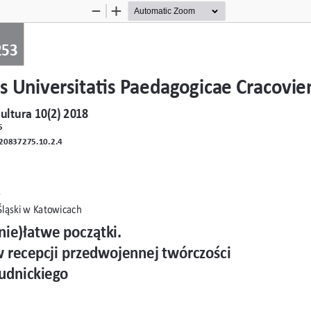
Zoom
Zoom
Out
In
253
s Universitatis Paedagogicae Cracovie
ultura 10(2) 2018
5
20837275.10.2.4
 
Śląski w Katowicach
nie)łatwe początki.
..
w recepcji przedwojennej twórczości 
udnickiego