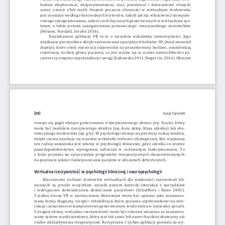
bodnie eksplorować, eksperymentować, czuć, przeżywać i 
doświadczać różnych 
uczuć, emocji i/lub myśli. Stopień poczucia obecności w 
wirtualnym środowisku 
jest oceniany według różnorodnych kryteriów, takich jak np. właściwości kompute
-
rowego oprogramowania, zakres cech fizycznych generowanych w 
wirtualnym sys
-
temie, a     także poziom zaangażowania poznawczego- emocjonalnego uczestników 
(Nilsson, Nordahl, Serafin 2016).
Najciekawsze aplikacje VR to te o 
wysokim wskaźniku immersyjności. Jego 
uzyskanie jest możliwe dzięki zastosowaniu specjalnych hełmów 3D (
head mounted 
display
), które obok rejestracji odpowiedzi na prezentowany bodziec, umożliwiają 
rejestrację ruchów głowy pacjenta, co jest ważne np. w 
ocenie nadruchliwości pa-
cjenta czy stopnia rozpraszalności uwagi (Łukowska 2011; Negut i 
in. 2016). Obecnie 
[28]
Łucja Cyranek
stosuje się gogle służące generowaniu trójwymiarowego obrazu (np. Vuzix), który 
może być modelem rzeczywistego obiektu (np. dom, sklep, klasa szkolna) lub abs-
trakcyjnego środowiska (np. gry). W 
psychologii stosuje się pierwszy rodzaj modelu, 
dzięki czemu uzyskuje się wysokie wskaźniki trafności ekologicznej. Bez wątpienia 
ten rodzaj wskaźnika jest istotny w 
psychologii klinicznej, gdyż określa on istotne  
prawdopodobieństwo wystąpienia zaburzeń w 
codziennym funkcjonowaniu. To 
z  kolei pozwala na opracowanie programów terapeutycznych skoncentrowanych 
na poprawie jakości funkcjonowania pacjenta w obszarach deficytowych. 
Wirtualna rzeczywistość w psychologii klinicznej i
 neuropsychologii
Kluczowymi cechami środowisk wirtualnych dla większości zastosowań kli
-
nicznych są przede wszystkim: wysoki poziom kontroli interakcji z 
narzędziem 
i  wzbogacone doświadczenia dostarczane pacjentowi (Schultheis i 
Rizzo 2001). 
Z  jednej strony VR w 
zastosowaniu klinicznym może być opisane jako zaawanso-
wana forma diagnozy, terapii i 
rehabilitacji, która pozwala użytkownikowi na inte-
rakcję i    zanurzenie w 
komputerowo generowanym środowisku w 
naturalny sposób. 
Z  drugiej strony, wirtualna rzeczywistość może być również uważana za zaawanso-
wany system wyobrażeniowy, który jest tak samo lub nawet bardziej skuteczny niż 
realne oddziaływania terapeutyczne. Korzystanie z 
tychże aplikacji pozwala na wy-