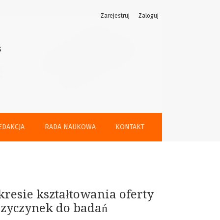
Zarejestruj
Zaloguj
ej pod kątem preferencji pokoleniowych
EDAKCJA
RADA NAUKOWA
KONTAKT
kresie kształtowania oferty
rzyczynek do badań