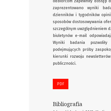
odbiorcom zapewniły dostęp do
zaprezentowano wyniki bad
dzienników i tygodników opini
sposobów dostosowywania ofert
szczególnym uwzględnieniem d
biuletynów e-mail odpowiada
Wyniki badania pozwoliły 
podejmujących próby zaspokoj
kierunki rozwoju newsletteró
publiczności.
PDF
Bibliografia