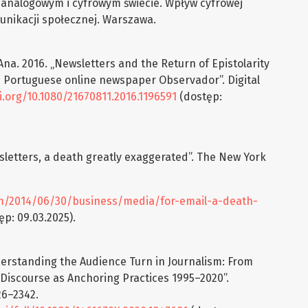
 analogowym i cyfrowym świecie. Wpływ cyfrowej
unikacji społecznej. Warszawa.
Ana. 2016. „Newsletters and the Return of Epistolarity
he Portuguese online newspaper Observador”. Digital
i.org/10.1080/21670811.2016.1196591
(dostęp:
wsletters, a death greatly exaggerated”. The New York
m/2014/06/30/business/media/for-email-a-death-
p: 09.03.2025).
derstanding the Audience Turn in Journalism: From
 Discourse as Anchoring Practices 1995–2020”.
26–2342.