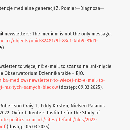
tencje medialne generacji Z. Pomiar—Diagnoza—
ail newsletters: The medium is not the only message.
.ac.uk/objects/uuid:8248179f-83e1-4bb9-81d1-
5)
sletter to więcej niż e-mail, to szansa na uniknięcie
ie Obserwatorium Dziennikarskie – EJO.
mika-mediow/newsletter-to-wiecej-niz-e-mail-to-
gi-raz-tych-samych-bledow
(dostęp: 09.03.2025).
Robertson Craig T., Eddy Kirsten, Nielsen Rasmus
 2022. Oxford: Reuters Institute for the Study of
tute.politics.ox.ac.uk/sites/default/files/2022-
pdf
(dostęp: 06.03.2025).