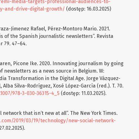
gremi-media-targets-professional-audiences-to-
y-and-drive-digital-growth/
(dostęp: 16.03.2025)
draza-Jimenez Rafael, Pérez-Montoro Mario. 2021.
s of the Spanish journalistic newsletters”. Revista
r 79. 47–64.
ren, Picone Ike. 2020. Innovating journalism by going
of newsletters as a news source in Belgium. W:
ia Transformation in the Digital Age. Jorge Vázquez-
, Alba Silva-Rodríguez, Xosé López-García (red.). T. 70.
0.1007/978-3-030-36315-4_5
(dostęp: 11.03.2025).
l network that isn’t new at all”. The New York Times.
s.com/2019/03/19/technology/new-social-network-
27.02.2025).