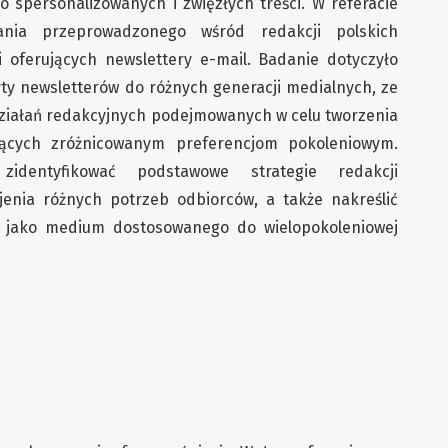
 spersonalizowanych i zwięzłych treści. W referacie
ania przeprowadzonego wśród redakcji polskich
i oferujących newslettery e-mail. Badanie dotyczyło
y newsletterów do różnych generacji medialnych, ze
ziałań redakcyjnych podejmowanych w celu tworzenia
jących zróżnicowanym preferencjom pokoleniowym.
zidentyfikować podstawowe strategie redakcji
enia różnych potrzeb odbiorców, a także nakreślić
w jako medium dostosowanego do wielopokoleniowej