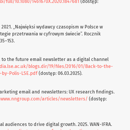
i/full/10.1080/1461670X.2020.1847681
(dostęp:
. 2021. „Najwięksi wydawcy czasopism w Polsce w
ategie przetrwania w cyfrowym świecie”. Rocznik
135–153.
 to the future email newsletter as a digital channel
ia.lse.ac.uk/blogs.dir/19/files/2016/01/Back-to-the-
-by-Polis-LSE.pdf
(dostęp: 06.03.2025).
arketing email and newsletters: UX research findings.
/www.nngroup.com/articles/newsletters/
(dostęp:
l audiences to drive digital growth. 2025. WAN-IFRA.