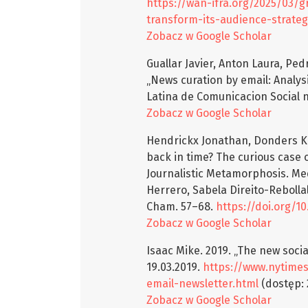
https://wan-ifra.org/2025/03/
transform-its-audience-strateg
Zobacz w Google Scholar
Guallar Javier, Anton Laura, Pe
„News curation by email: Analysi
Latina de Comunicacion Social n
Zobacz w Google Scholar
Hendrickx Jonathan, Donders Ka
back in time? The curious case 
Journalistic Metamorphosis. Med
Herrero, Sabela Direito-Rebollal
Cham. 57–68.
https://doi.org/1
Zobacz w Google Scholar
Isaac Mike. 2019. „The new socia
19.03.2019.
https://www.nytime
email-newsletter.html
(dostęp: 
Zobacz w Google Scholar