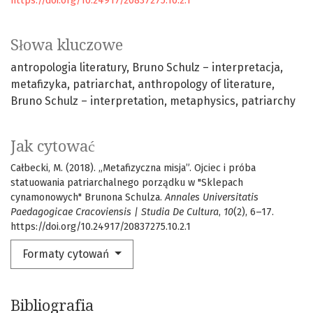
https://doi.org/10.24917/20837275.10.2.1
Słowa kluczowe
antropologia literatury
Bruno Schulz – interpretacja
metafizyka
patriarchat
anthropology of literature
Bruno Schulz – interpretation
metaphysics
patriarchy
Jak cytować
Całbecki, M. (2018). „Metafizyczna misja”. Ojciec i próba
statuowania patriarchalnego porządku w "Sklepach
cynamonowych" Brunona Schulza.
Annales Universitatis
Paedagogicae Cracoviensis | Studia De Cultura
,
10
(2), 6–17.
https://doi.org/10.24917/20837275.10.2.1
Formaty cytowań
Bibliografia