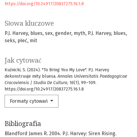
https://doi.org/10.24917/20837275.16.1.8
Słowa kluczowe
P.J. Harvey
blues
sex
gender
myth
P.J. Harvey
blues
seks
płeć
mit
Jak cytować
Kuźnicki, S. (2024). "To Bring You My Love". P.J. Harvey
dekonstruuje mity bluesa.
Annales Universitatis Paedagogicae
Cracoviensis | Studia De Cultura
,
16
(1), 99–109.
https://doi.org/10.24917/20837275.16.1.8
Formaty cytowań
Bibliografia
Blandford James R. 2004. P.J. Harvey: Siren Rising.