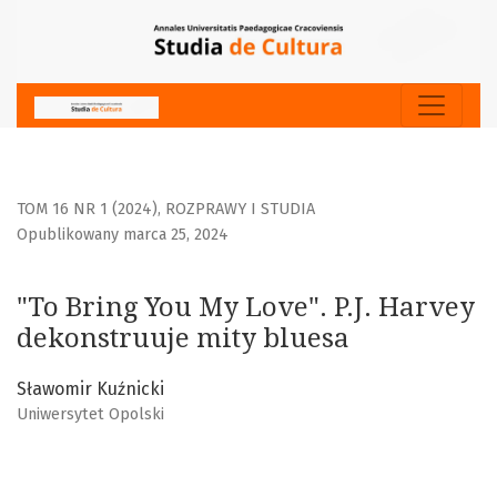
&quot;To Bring You My Love&quot;. P.J. Harvey dekonstruuj
TOM 16 NR 1 (2024)
,
ROZPRAWY I STUDIA
Opublikowany marca 25, 2024
"To Bring You My Love". P.J. Harvey
dekonstruuje mity bluesa
Sławomir Kuźnicki
Uniwersytet Opolski