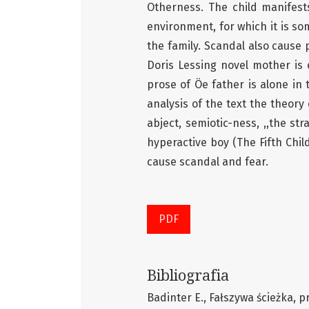
Otherness. The child manifests
environment, for which it is s
the family. Scandal also cause 
Doris Lessing novel mother is 
prose of Öe father is alone in 
analysis of the text the theory 
abject, semiotic-ness, ,,the st
hyperactive boy (The Fifth Chil
cause scandal and fear.
PDF
Bibliografia
Badinter E., Fałszywa ścieżka, 