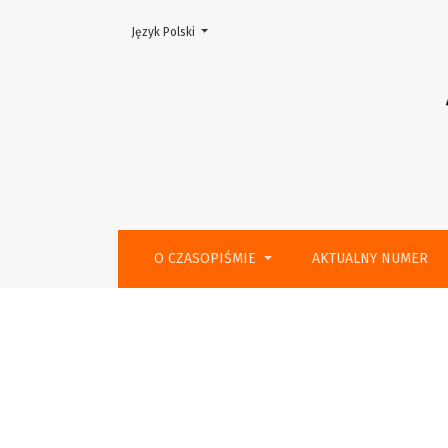
Zmień język, obecnie wybrany to:
Język Polski
Gorsząca inność. Dziecko jako abiekt
O CZASOPIŚMIE
AKTUALNY NUMER