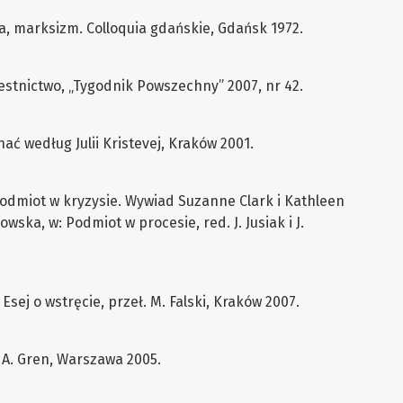
a, marksizm. Colloquia gdańskie, Gdańsk 1972.
czestnictwo, „Tygodnik Powszechny” 2007, nr 42.
chać według Julii Kristevej, Kraków 2001.
 podmiot w kryzysie. Wywiad Suzanne Clark i Kathleen
owska, w: Podmiot w procesie, red. J. Jusiak i J.
Esej o wstręcie, przeł. M. Falski, Kraków 2007.
. A. Gren, Warszawa 2005.