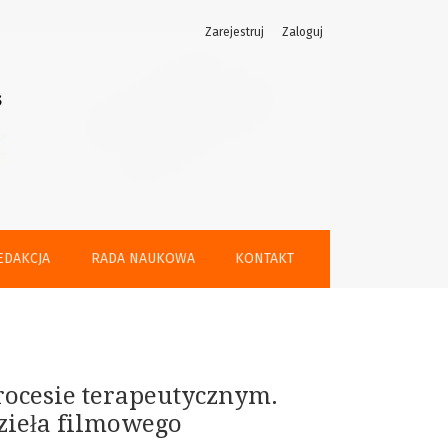
Zarejestruj
Zaloguj
cje terapeutycznych oddziaływań dzieła filmowego
EDAKCJA
RADA NAUKOWA
KONTAKT
procesie terapeutycznym.
dzieła filmowego