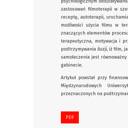
psychologicznym oddziaływaniu
zastosowań filmoterapii w sze
receptę, autoterapii, uruchami
możliwości użycia filmu w te
znaczących elementów procesu 
terapeutyczna, motywacja i pr
podtrzymywania iluzji, iż film,
samoleczenia jest równoważny 
gabinecie.
Artykuł powstał przy finanso
Międzynarodowych Uniwers
przeznaczonych na podtrzyman
PDF