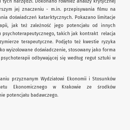
 tych narzędzi. Dokonano również analizy krytycznej
rszym jej znaczeniu - m.in. przepisywania filmu na
ania doświadczeń katarktycznych. Pokazano limitacje
rapii, jak też zależność jego potencjału od innych
psychoterapeutycznego, takich jak kontrakt relacja
zymierze terapeutyczne. Podjęto też kwestie ryzyka
 jako wyizolowane doświadczenie, stosowany jako forma
psychoterapii odbywającej się według reguł sztuki w
waniu przyznanym Wydziałowi Ekonomii i Stosunków
ytetu Ekonomicznego w Krakowie ze środków
ie potencjału badawczego.