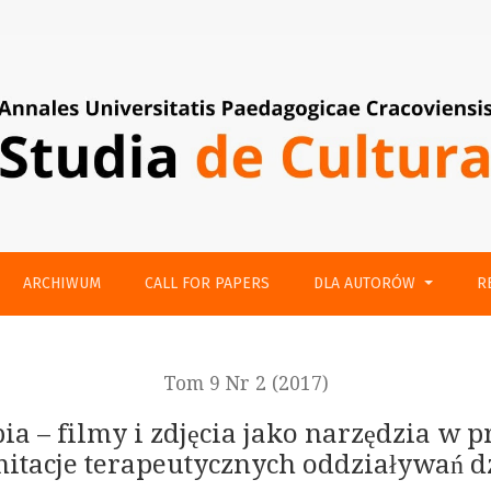
jako narzędzia w procesie terapeutycznym. Możliwości i limita
ARCHIWUM
CALL FOR PAPERS
DLA AUTORÓW
R
Tom 9 Nr 2 (2017)
pia – filmy i zdjęcia jako narzędzia w 
mitacje terapeutycznych oddziaływań 