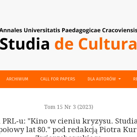
ARCHIWUM
CALL FOR PAPERS
DLA AUTORÓW
R
Tom 15 Nr 3 (2023)
PRL‑u: "Kino w cieniu kryzysu. Studia
połowy lat 80." pod redakcją Piotra Ku