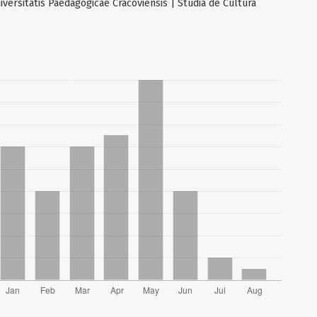
versitatis Paedagogicae Cracoviensis | Studia de Cultura