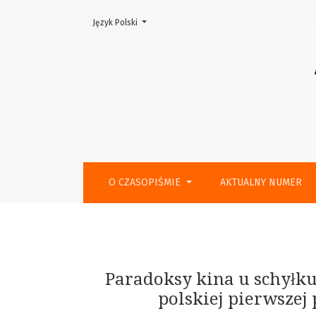
Zmień język, obecnie wybrany to:
Język Polski
Paradoksy kina u schyłku PRL‑u
O CZASOPIŚMIE
AKTUALNY NUMER
Paradoksy kina u schyłku 
polskiej pierwszej 