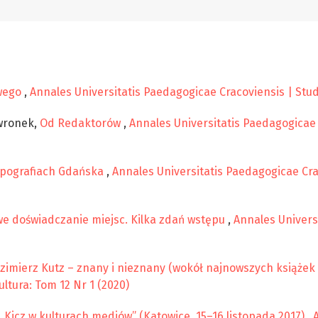
owego
,
Annales Universitatis Paedagogicae Cracoviensis | Stud
owronek,
Od Redaktorów
,
Annales Universitatis Paedagogicae 
opografiach Gdańska
,
Annales Universitatis Paedagogicae Crac
we doświadczanie miejsc. Kilka zdań wstępu
,
Annales Univers
Kazimierz Kutz – znany i nieznany (wokół najnowszych książe
ltura: Tom 12 Nr 1 (2020)
„Kicz w kulturach mediów” (Katowice, 15–16 listopada 2017)
,