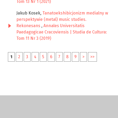
Tom 13 Nr 1 (2021)
Jakub Kosek,
Tanatoekshibicjonizm medialny w
perspektywie (metal) music studies.
Rekonesans
,
Annales Universitatis
Paedagogicae Cracoviensis | Studia de Cultura:
Tom 11 Nr 3 (2019)
1
2
3
4
5
6
7
8
9
>
>>