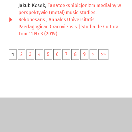
Jakub Kosek,
Tanatoekshibicjonizm medialny w
perspektywie (metal) music studies.
Rekonesans
,
Annales Universitatis
Paedagogicae Cracoviensis | Studia de Cultura:
Tom 11 Nr 3 (2019)
1
2
3
4
5
6
7
8
9
>
>>