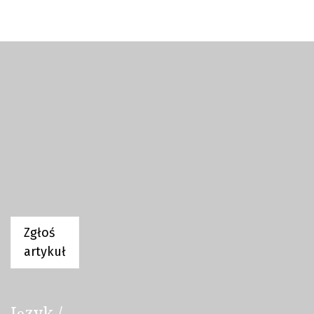
Zgłoś
artykuł
Język /