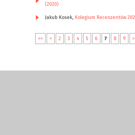
(2020)
Jakub Kosek,
Kolegium Recenzentów 20
<<
<
2
3
4
5
6
7
8
9
>