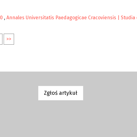
20
,
Annales Universitatis Paedagogicae Cracoviensis | Studia d
>>
Zgłoś artykuł