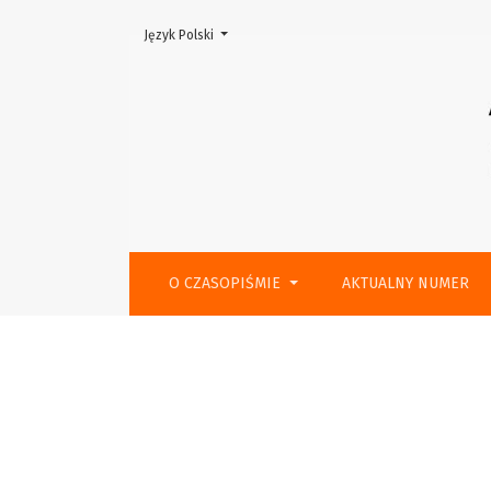
Zmień język, obecnie wybrany to:
Język Polski
Kolegium Recenzentów 2020
O CZASOPIŚMIE
AKTUALNY NUMER