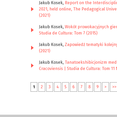
Jakub Kosek,
Report on the Interdiscipli
2021, held online, The Pedagogical Univ
(2021)
Jakub Kosek,
Wokół prowokacyjnych gier
Studia de Cultura: Tom 7 (2015)
Jakub Kosek,
Zapowiedź tematyki kolej
(2021)
Jakub Kosek,
Tanatoekshibicjonizm medi
Cracoviensis | Studia de Cultura: Tom 11 
1
2
3
4
5
6
7
8
9
>
>>