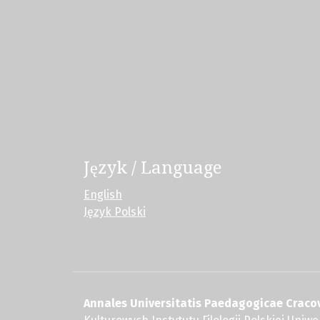
Język / Language
English
Język Polski
Annales Universitatis Paedagogicae Cracov