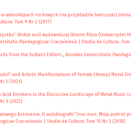
 w wideoklipach rockowych (na przykładzie twórczości John
ltura: Tom 9 Nr 2 (2017)
zystko”. Wokół serii wydawniczej Głośne Pióra (Uniwersytet
ersitatis Paedagogicae Cracoviensis | Studia de Cultura: Tom 
rds from the Subject Editors
,
Annales Universitatis Paedago
mploi" and Artistic Manifestations of Female (Heavy) Metal Si
Nr 2 (2021)
he Acid Drinkers in the Discursive Landscape of Metal Music C
Nr 3 (2022)
owego brzmienia. O autobiografii "Iron man. Moja podróż pr
gicae Cracoviensis | Studia de Cultura: Tom 10 Nr 3 (2018)