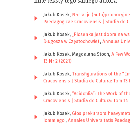
Inne teksty tego samego autora
Jakub Kosek,
Narracje (auto)promocyjne
Paedagogicae Cracoviensis | Studia de Cu
Jakub Kosek,
„Piosenka jest dobra na ws
Długosza w Częstochowie)
,
Annales Univ
Jakub Kosek, Magdalena Stoch,
A Few Wo
13 Nr 2 (2021)
Jakub Kosek,
Transfigurations of the "E
Cracoviensis | Studia de Cultura: Tom 13 
Jakub Kosek,
“Acidofilia”: The Work of t
Cracoviensis | Studia de Cultura: Tom 14 
Jakub Kosek,
Głos prekursora heavymetal
Iommiego
,
Annales Universitatis Paedago