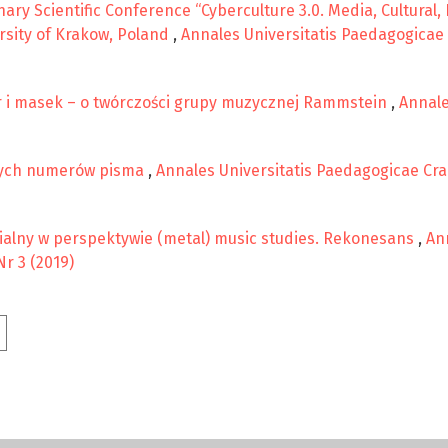
nary Scientific Conference “Cyberculture 3.0. Media, Cultural,
ersity of Krakow, Poland
,
Annales Universitatis Paedagogicae C
 i masek – o twórczości grupy muzycznej Rammstein
,
Annale
nych numerów pisma
,
Annales Universitatis Paedagogicae Crac
alny w perspektywie (metal) music studies. Rekonesans
,
An
Nr 3 (2019)