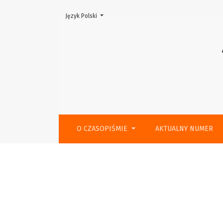
Zmień język, obecnie wybrany to:
Język Polski
Spis treści
O CZASOPIŚMIE
AKTUALNY NUMER