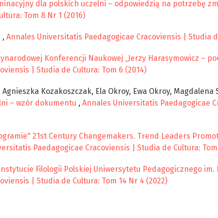
inacyjny dla polskich uczelni – odpowiedzią na potrzebę z
ltura: Tom 8 Nr 1 (2016)
j
,
Annales Universitatis Paedagogicae Cracoviensis | Studia de
ynarodowej Konferencji Naukowej „Jerzy Harasymowicz – po
viensis | Studia de Cultura: Tom 6 (2014)
Agnieszka Kozakoszczak, Ela Okroy, Ewa Okroy, Magdalena S
lni – wzór dokumentu
,
Annales Universitatis Paedagogicae Cr
programie" 21st Century Changemakers. Trend Leaders Promo
ersitatis Paedagogicae Cracoviensis | Studia de Cultura: Tom 
nstytucie Filologii Polskiej Uniwersytetu Pedagogicznego im
viensis | Studia de Cultura: Tom 14 Nr 4 (2022)