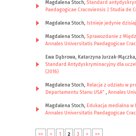
Magdalena Stoch,
Standard antydyskrym
Paedagogicae Cracoviensis | Studia de Cu
Magdalena Stoch,
Istnieje jedynie dzisia
Magdalena Stoch,
Sprawozdanie z Międz
Annales Universitatis Paedagogicae Craco
Ewa Dąbrowa, Katarzyna Jurzak-Mączka, 
Standard Antydyskryminacyjny dla ucze
(2016)
Magdalena Stoch,
Relacja z udziału w 
Departamentu Stanu USA"
,
Annales Univ
Magdalena Stoch,
Edukacja medialna w I
Annales Universitatis Paedagogicae Craco
<<
<
1
2
3
>
>>