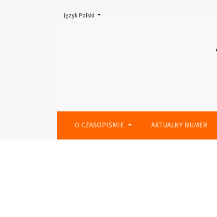
Zmień język, obecnie wybrany to:
Język Polski
Contents
O CZASOPIŚMIE
AKTUALNY NUMER