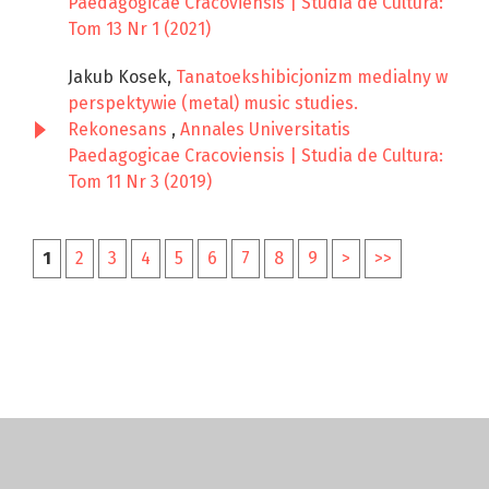
Paedagogicae Cracoviensis | Studia de Cultura:
Tom 13 Nr 1 (2021)
Jakub Kosek,
Tanatoekshibicjonizm medialny w
perspektywie (metal) music studies.
Rekonesans
,
Annales Universitatis
Paedagogicae Cracoviensis | Studia de Cultura:
Tom 11 Nr 3 (2019)
1
2
3
4
5
6
7
8
9
>
>>