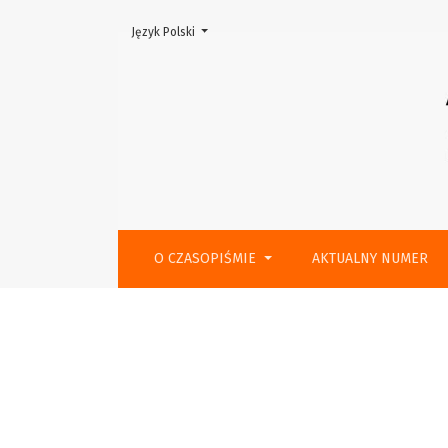
Zmień język, obecnie wybrany to:
Język Polski
Informacje redakcyjne
O CZASOPIŚMIE
AKTUALNY NUMER