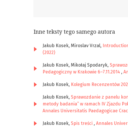
Inne teksty tego samego autora
Jakub Kosek, Miroslav Vrzal,
Introductio
(2022)
Jakub Kosek, Mikołaj Spodaryk,
Sprawozd
Pedagogiczny w Krakowie 6–7.11.2014
,
An
Jakub Kosek,
Kolegium Recenzentów 20
Jakub Kosek,
Sprawozdanie z panelu konf
metody badania” w ramach IV Zjazdu Pols
Annales Universitatis Paedagogicae Craco
Jakub Kosek,
Spis treści
,
Annales Univers