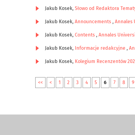
Jakub Kosek,
Słowo od Redaktora Tema
Jakub Kosek,
Announcements
,
Annales U
Jakub Kosek,
Contents
,
Annales Universi
Jakub Kosek,
Informacje redakcyjne
,
An
Jakub Kosek,
Kolegium Recenzentów 20
<<
<
1
2
3
4
5
6
7
8
9