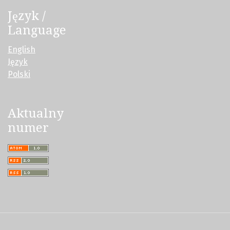
Język /
Language
English
Język
Polski
Aktualny
numer