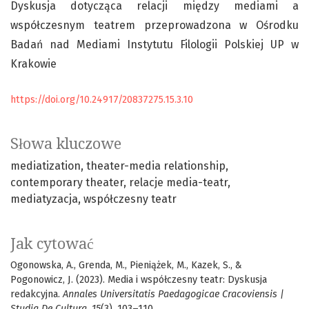
Dyskusja dotycząca relacji między mediami a
współczesnym teatrem przeprowadzona w Ośrodku
Badań nad Mediami Instytutu Filologii Polskiej UP w
Krakowie
https://doi.org/10.24917/20837275.15.3.10
Słowa kluczowe
mediatization
theater-media relationship
contemporary theater
relacje media-teatr
mediatyzacja
współczesny teatr
Jak cytować
Ogonowska, A., Grenda, M., Pieniążek, M., Kazek, S., &
Pogonowicz, J. (2023). Media i współczesny teatr: Dyskusja
redakcyjna.
Annales Universitatis Paedagogicae Cracoviensis |
Studia De Cultura
,
15
(3), 103–110.