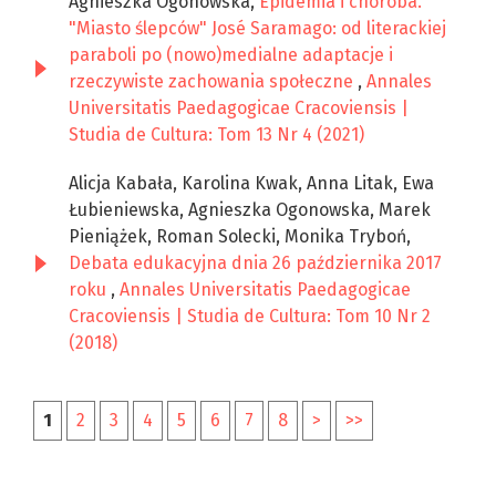
Agnieszka Ogonowska,
Epidemia i choroba.
"Miasto ślepców" José Saramago: od literackiej
paraboli po (nowo)medialne adaptacje i
rzeczywiste zachowania społeczne
,
Annales
Universitatis Paedagogicae Cracoviensis |
Studia de Cultura: Tom 13 Nr 4 (2021)
Alicja Kabała, Karolina Kwak, Anna Litak, Ewa
Łubieniewska, Agnieszka Ogonowska, Marek
Pieniążek, Roman Solecki, Monika Tryboń,
Debata edukacyjna dnia 26 października 2017
roku
,
Annales Universitatis Paedagogicae
Cracoviensis | Studia de Cultura: Tom 10 Nr 2
(2018)
1
2
3
4
5
6
7
8
>
>>