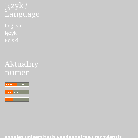
Język /
Language
English
Język
Polski
Aktualny
numer
Annales Universitatis Paedagogicae Cracoviensis.