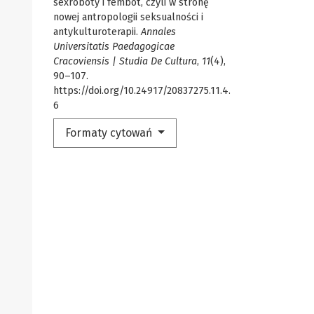
sexroboty i fembot, czyli w stronę
nowej antropologii seksualności i
antykulturoterapii.
Annales
Universitatis Paedagogicae
Cracoviensis | Studia De Cultura
,
11
(4),
90–107.
https://doi.org/10.24917/20837275.11.4.
6
Formaty cytowań