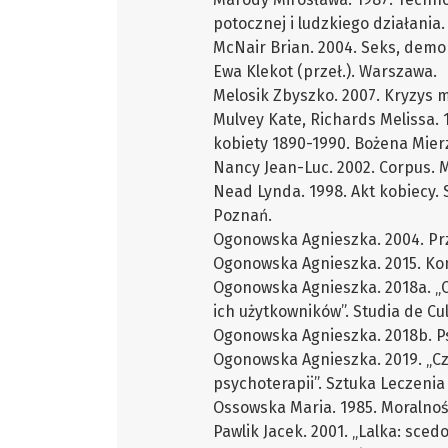
potocznej i ludzkiego działania
McNair Brian. 2004. Seks, demok
Ewa Klekot (przeł.). Warszawa.
Melosik Zbyszko. 2007. Kryzys 
Mulvey Kate, Richards Melissa.
kobiety 1890-1990. Bożena Mier
Nancy Jean-Luc. 2002. Corpus. 
Nead Lynda. 1998. Akt kobiecy. 
Poznań.
Ogonowska Agnieszka. 2004. Pr
Ogonowska Agnieszka. 2015. Ko
Ogonowska Agnieszka. 2018a. „C
ich użytkowników”. Studia de Cult
Ogonowska Agnieszka. 2018b. P
Ogonowska Agnieszka. 2019. „Cz
psychoterapii”. Sztuka Leczenia t
Ossowska Maria. 1985. Moralno
Pawlik Jacek. 2001. „Lalka: sced