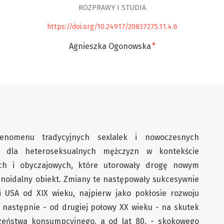
ROZPRAWY I STUDIA
https://doi.org/10.24917/20837275.11.4.6
+
Agnieszka Ogonowska
fenomenu tradycyjnych sexlalek i nowoczesnych
h dla heteroseksualnych mężczyzn w kontekście
ych i obyczajowych, które utorowały drogę nowym
anoidalny obiekt. Zmiany te następowały sukcesywnie
i USA od XIX wieku, najpierw jako pokłosie rozwoju
następnie - od drugiej połowy XX wieku - na skutek
zeństwa konsumpcyjnego, a od lat 80. - skokowego