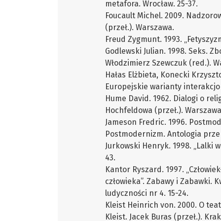
metafora. Wrocław. 25-37.
Foucault Michel. 2009. Nadzoro
(przeł.). Warszawa.
Freud Zygmunt. 1993. „Fetyszyzm
Godlewski Julian. 1998. Seks. Z
Włodzimierz Szewczuk (red.). W
Hałas Elżbieta, Konecki Krzyszt
Europejskie warianty interakc
Hume David. 1962. Dialogi o relig
Hochfeldowa (przeł.). Warszawa
Jameson Fredric. 1996. Postmo
Postmodernizm. Antologia przek
Jurkowski Henryk. 1998. „Lalki w
43.
Kantor Ryszard. 1997. „Człowiek-
człowieka”. Zabawy i Zabawki. 
ludyczności nr 4. 15-24.
Kleist Heinrich von. 2000. O te
Kleist. Jacek Buras (przeł.). Kra