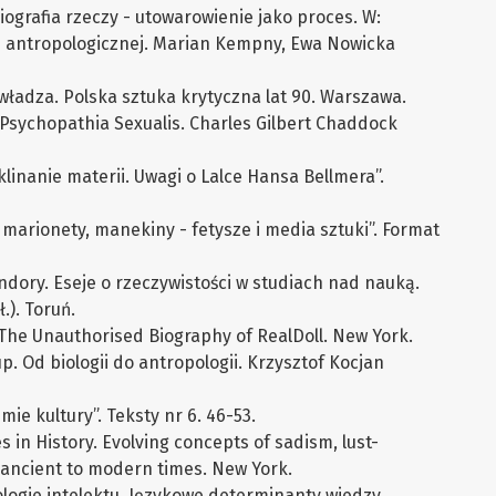
iografia rzeczy - utowarowienie jako proces. W:
ii antropologicznej. Marian Kempny, Ewa Nowicka
 władza. Polska sztuka krytyczna lat 90. Warszawa.
 Psychopathia Sexualis. Charles Gilbert Chaddock
linanie materii. Uwagi o Lalce Hansa Bellmera”.
, marionety, manekiny - fetysze i media sztuki”. Format
ndory. Eseje o rzeczywistości w studiach nad nauką.
.). Toruń.
 The Unauthorised Biography of RealDoll. New York.
p. Od biologii do antropologii. Krzysztof Kocjan
emie kultury”. Teksty nr 6. 46-53.
 in History. Evolving concepts of sadism, lust-
 ancient to modern times. New York.
logie intelektu. Językowe determinanty wiedzy