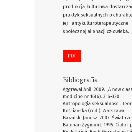
produkcja kulturowa dostarczać
praktyk seksualnych o charakte
jej antykulturoterapeutyczn
społecznej alienacji człowieka.
PDF
Bibliografia
Aggrawal Anil. 2009. „A new class
medicine nr 16(6). 316-320.
Antropologia seksualności. Teor
Kościańska (red.). Warszawa.
Barański Janusz. 2007. Świat rz
Bauman Zygmunt. 1995. Ciało i 
Beck Ulrich, Beck-Gernsheim Eli