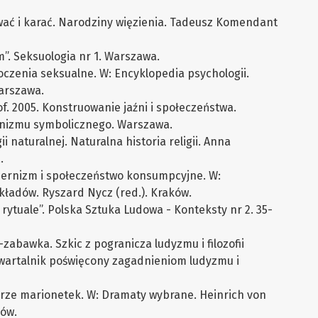
wać i karać. Narodziny więzienia. Tadeusz Komendant
”. Seksuologia nr 1. Warszawa.
boczenia seksualne. W: Encyklopedia psychologii.
arszawa.
of. 2005. Konstruowanie jaźni i społeczeństwa.
jonizmu symbolicznego. Warszawa.
ii naturalnej. Naturalna historia religii. Anna
.
dernizm i społeczeństwo konsumpcyjne. W:
ładów. Ryszard Nycz (red.). Kraków.
 rytuale”. Polska Sztuka Ludowa - Konteksty nr 2. 35-
zabawka. Szkic z pogranicza ludyzmu i filozofii
Kwartalnik poświęcony zagadnieniom ludyzmu i
atrze marionetek. W: Dramaty wybrane. Heinrich von
ków.