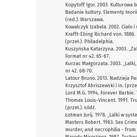
Kopytoff Igor. 2003. Kulturowa b
Badanie kultury. Elementy teor
(red.). Warszawa.
Kowalczyk Izabela. 2002. Ciało i
Krafft-Ebing Richard von. 1886.
(przeł.). Philadelphia.
Kuszyńska Katarzyna. 2003. „Zak
Format nr 42. 65-67.
Kurzac Małgorzata. 2003. „Lalki
nr 42. 68-70.
Latour Bruno. 2013. Nadzieja Pa
Krzysztof Abriszewski i in. (przeł
Lord M.G. 1994. Forever Barbie.
Thomas Louis-Vincent. 1991. Tru
(przeł.). Łódź.
Łotman Jurij. 1978. „Lalki w syst
Masters Robert. 1963. Sex Crimes
murder, and necrophilia - from
Marody Mirosława. 1987. Techno