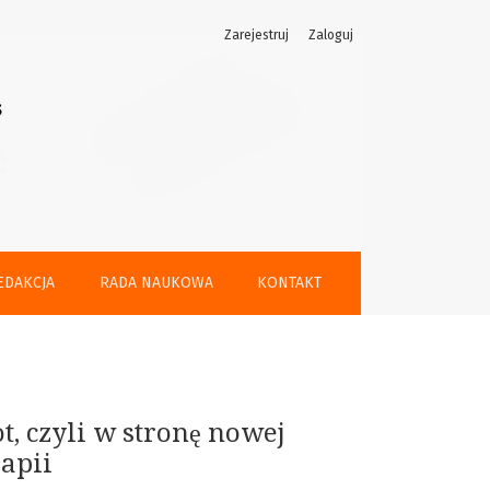
Zarejestruj
Zaloguj
ci i antykulturoterapii
EDAKCJA
RADA NAUKOWA
KONTAKT
t, czyli w stronę nowej
rapii