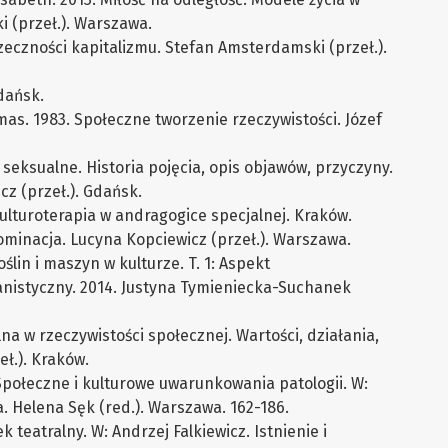
i (przeł.). Warszawa.
rzeczności kapitalizmu. Stefan Amsterdamski (przeł.).
dańsk.
as. 1983. Społeczne tworzenie rzeczywistości. Józef
seksualne. Historia pojęcia, opis objawów, przyczyny.
z (przeł.). Gdańsk.
ulturoterapia w andragogice specjalnej. Kraków.
ominacja. Lucyna Kopciewicz (przeł.). Warszawa.
oślin i maszyn w kulturze. T. 1: Aspekt
nistyczny. 2014. Justyna Tymieniecka-Suchanek
na w rzeczywistości społecznej. Wartości, działania,
eł.). Kraków.
ołeczne i kulturowe uwarunkowania patologii. W:
. Helena Sęk (red.). Warszawa. 162-186.
k teatralny. W: Andrzej Falkiewicz. Istnienie i