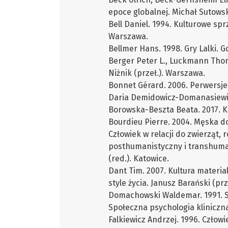
epoce globalnej. Michał Sutowsk
Bell Daniel. 1994. Kulturowe sp
Warszawa.
Bellmer Hans. 1998. Gry Lalki. G
Berger Peter L., Luckmann Thom
Niżnik (przeł.). Warszawa.
Bonnet Gérard. 2006. Perwersje 
Daria Demidowicz-Domanasiewic
Borowska-Beszta Beata. 2017. K
Bourdieu Pierre. 2004. Męska d
Człowiek w relacji do zwierząt, r
posthumanistyczny i transhuma
(red.). Katowice.
Dant Tim. 2007. Kultura material
style życia. Janusz Barański (prz
Domachowski Waldemar. 1991. Sp
Społeczna psychologia kliniczna
Falkiewicz Andrzej. 1996. Człowie