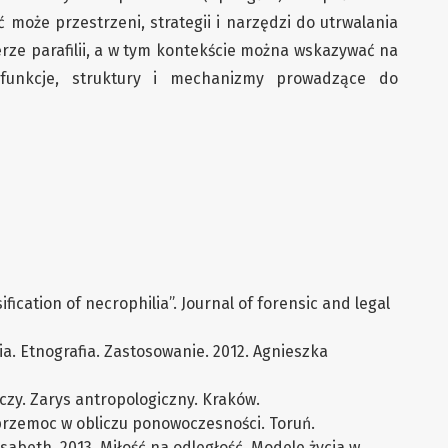
 może przestrzeni, strategii i narzędzi do utrwalania
rze parafilii, a w tym kontekście można wskazywać na
e funkcje, struktury i mechanizmy prowadzące do
ification of necrophilia”. Journal of forensic and legal
ia. Etnografia. Zastosowanie. 2012. Agnieszka
eczy. Zarys antropologiczny. Kraków.
przemoc w obliczu ponowoczesności. Toruń.
sabeth. 2013. Miłość na odległość. Modele życia w