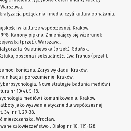
. Warszawa.
ratyzacja pożądania i media, czyli kultura obnażania.
męskości w kulturze współczesnej. Kraków.
 1998. Kanony piękna. Zmieniający się wizerunek
zejewska (przeł.). Warszawa.
Małgorzata Kwietniewska (przeł.). Gdańsk.
Sztuka, obscena i seksualność. Ewa Franus (przeł.).
zemoc ikoniczna. Zarys wykładu. Kraków.
munikacja i porozumienie. Kraków.
yberpsychologia. Nowe strategie badania mediów i
ura nr 10(4). 5-18.
sychologia mediów i komunikowania. Kraków.
atboty jako wyzwanie etyczne dla współczesnej
. 34, nr 1. 29-38.
ść mieszczańska. Wrocław.
owane człowieczeństwo”. Dialog nr 10. 119-128.