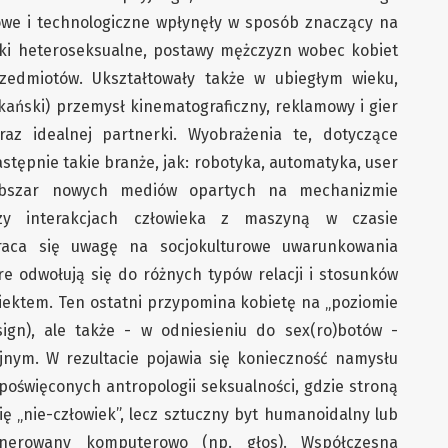
owe i technologiczne wpłynęły w sposób znaczący na
zki heteroseksualne, postawy mężczyzn wobec kobiet
zedmiotów. Ukształtowały także w ubiegłym wieku,
ański) przemysł kinematograficzny, reklamowy i gier
az idealnej partnerki. Wyobrażenia te, dotyczące
astępnie takie branże, jak: robotyka, automatyka, user
obszar nowych mediów opartych na mechanizmie
 czy interakcjach człowieka z maszyną w czasie
raca się uwagę na socjokulturowe uwarunkowania
e odwołują się do różnych typów relacji i stosunków
ektem. Ten ostatni przypomina kobietę na „poziomie
ign), ale także - w odniesieniu do sex(ro)botów -
jnym. W rezultacie pojawia się konieczność namysłu
święconych antropologii seksualności, gdzie stroną
się „nie-człowiek”, lecz sztuczny byt humanoidalny lub
enerowany komputerowo (np. głos). Współczesna