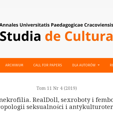
xroboty i fembot, czyli w stronę nowej antropologii seksualnoś
ARCHIWUM
CALL FOR PAPERS
DLA AUTORÓW
R
Tom 11 Nr 4 (2019)
ekrofilia. RealDoll, sexroboty i fembo
opologii seksualności i antykulturote