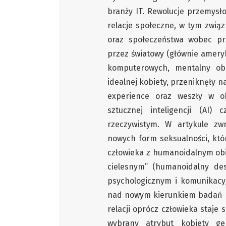
branży IT. Rewolucje przemysł
relacje społeczne, w tym zwią
oraz społeczeństwa wobec pr
przez światowy (głównie ameryk
komputerowych, mentalny obr
idealnej kobiety, przeniknęły n
experience oraz weszły w 
sztucznej inteligencji (AI)
rzeczywistym. W artykule zw
nowych form seksualności, któr
człowieka z humanoidalnym obi
cielesnym” (humanoidalny des
psychologicznym i komunikacy
nad nowym kierunkiem badań po
relacji oprócz człowieka staje 
wybrany atrybut kobiety g