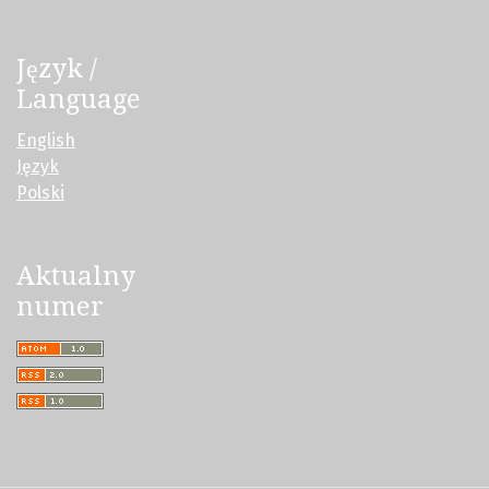
Język /
Language
English
Język
Polski
Aktualny
numer