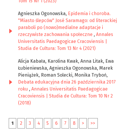
Tom 15 Nr 1 (2023)
Agnieszka Ogonowska,
Epidemia i choroba.
"Miasto ślepców" José Saramago: od literackiej
paraboli po (nowo)medialne adaptacje i
rzeczywiste zachowania społeczne
,
Annales
Universitatis Paedagogicae Cracoviensis |
Studia de Cultura: Tom 13 Nr 4 (2021)
Alicja Kabała, Karolina Kwak, Anna Litak, Ewa
Łubieniewska, Agnieszka Ogonowska, Marek
Pieniążek, Roman Solecki, Monika Tryboń,
Debata edukacyjna dnia 26 października 2017
roku
,
Annales Universitatis Paedagogicae
Cracoviensis | Studia de Cultura: Tom 10 Nr 2
(2018)
1
2
3
4
5
6
7
8
>
>>