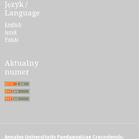
Język /
Language
English
Język
Polski
Aktualny
numer
Annales Universitatis Paedagogicae Cracoviensis.