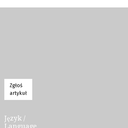
Zgłoś
artykuł
Język /
Language