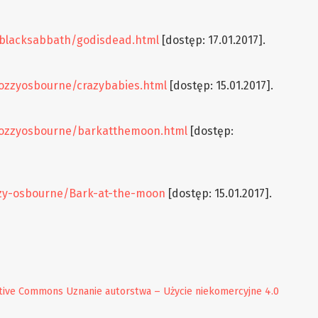
s/blacksabbath/godisdead.html
[dostęp: 17.01.2017].
/ozzyosbourne/crazybabies.html
[dostęp: 15.01.2017].
s/ozzyosbourne/barkatthemoon.html
[dostęp:
zy-osbourne/Bark-at-the-moon
[dostęp: 15.01.2017].
tive Commons Uznanie autorstwa – Użycie niekomercyjne 4.0