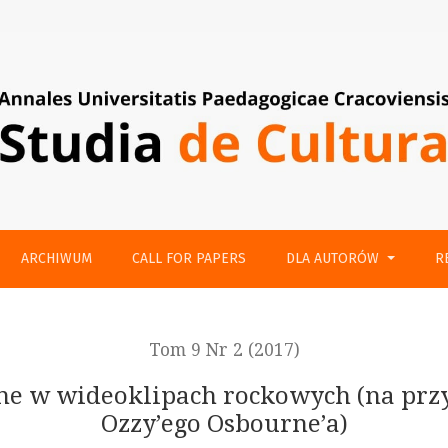
ockowych (na przykładzie twórczości Johna Ozzy’ego Osbourn
ARCHIWUM
CALL FOR PAPERS
DLA AUTORÓW
R
Tom 9 Nr 2 (2017)
ne w wideoklipach rockowych (na przy
Ozzy’ego Osbourne’a)