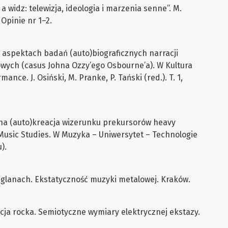
a widz: telewizja, ideologia i marzenia senne”. M.
Opinie nr 1–2.
 aspektach badań (auto)biograficznych narracji
wych (casus Johna Ozzy’ego Osbourne’a). W Kultura
ance. J. Osiński, M. Pranke, P. Tański (red.). T. 1,
lna (auto)kreacja wizerunku prekursorów heavy
Music Studies. W Muzyka – Uniwersytet – Technologie
).
w glanach. Ekstatyczność muzyki metalowej. Kraków.
cja rocka. Semiotyczne wymiary elektrycznej ekstazy.