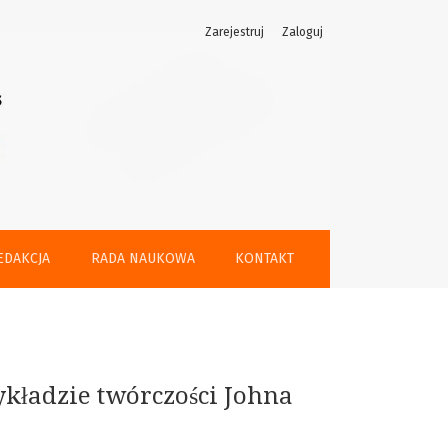
Zarejestruj
Zaloguj
e’a)
EDAKCJA
RADA NAUKOWA
KONTAKT
kładzie twórczości Johna