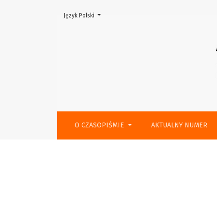
Zmień język, obecnie wybrany to:
Język Polski
Spis treści
O CZASOPIŚMIE
AKTUALNY NUMER