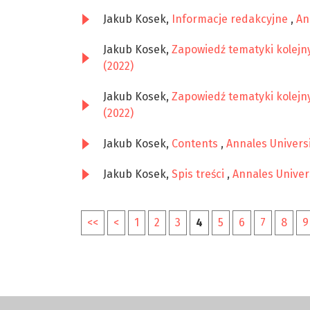
Jakub Kosek,
Informacje redakcyjne
,
An
Jakub Kosek,
Zapowiedź tematyki kolej
(2022)
Jakub Kosek,
Zapowiedź tematyki kolej
(2022)
Jakub Kosek,
Contents
,
Annales Universi
Jakub Kosek,
Spis treści
,
Annales Univers
<<
<
1
2
3
4
5
6
7
8
9