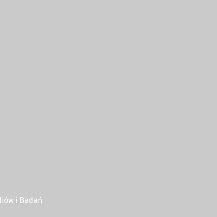
iów i Badań