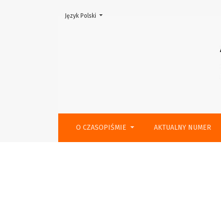
Zmień język, obecnie wybrany to:
Język Polski
Kolegium Recenzentów 2020
O CZASOPIŚMIE
AKTUALNY NUMER