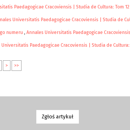
itatis Paedagogicae Cracoviensis | Studia de Cultura: Tom 12
nales Universitatis Paedagogicae Cracoviensis | Studia de Cul
ego numeru
,
Annales Universitatis Paedagogicae Cracoviensis 
 Universitatis Paedagogicae Cracoviensis | Studia de Cultura:
>
>>
Zgłoś artykuł