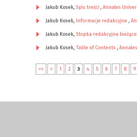
Jakub Kosek,
Spis treści
,
Annales Univers
Jakub Kosek,
Informacje redakcyjne
,
An
Jakub Kosek,
Stopka redakcyjna bieżąc
Jakub Kosek,
Table of Contents
,
Annales
<<
<
1
2
3
4
5
6
7
8
9