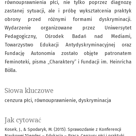
równouprawnienia płci, nie tylko poprzez diagnozę
zastanej sytuacji, ale i próbę wykształcenia praktyk
obrony przed różnymi formami dyskryminacji.
Wydarzenie organizowane przez Uniwersytet
Pedagogiczny, Ośrodek Badań nad Mediami,
Towarzystwo Edukacji Antydyskryminacyjnej oraz
Fundację Autonomia zostało objęte patronatem
Feminoteki, pisma „Charaktery” i Fundacji im. Heinricha
Bölla.
Słowa kluczowe
cenzura płci
równouprawnienie
dyskryminacja
Jak cytować
Kosek, J., & Spodaryk, M. (2015). Sprawozdanie z Konferencji
Naukowej "Gender – Edukacja – Praca. Cenzury płci i praktyki