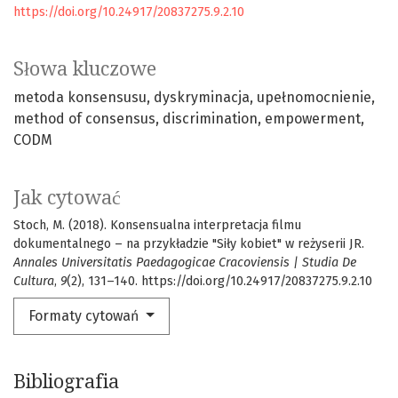
https://doi.org/10.24917/20837275.9.2.10
Słowa kluczowe
metoda konsensusu
dyskryminacja
upełnomocnienie
method of consensus
discrimination
empowerment
CODM
Jak cytować
Stoch, M. (2018). Konsensualna interpretacja filmu
dokumentalnego – na przykładzie "Siły kobiet" w reżyserii JR.
Annales Universitatis Paedagogicae Cracoviensis | Studia De
Cultura
,
9
(2), 131–140. https://doi.org/10.24917/20837275.9.2.10
Formaty cytowań
Bibliografia