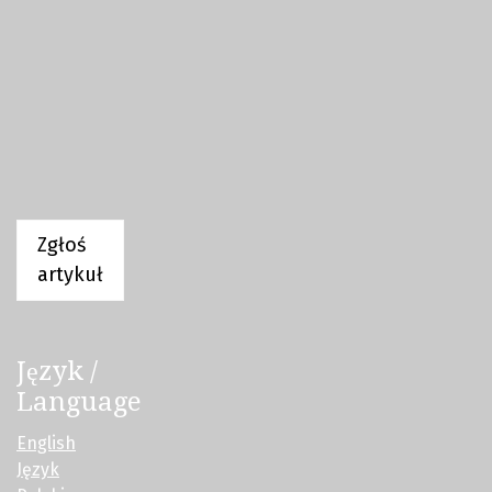
Zgłoś
artykuł
Język /
Language
English
Język