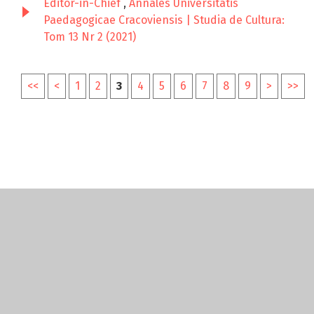
Editor-in-Chief
,
Annales Universitatis
Paedagogicae Cracoviensis | Studia de Cultura:
Tom 13 Nr 2 (2021)
<<
<
1
2
3
4
5
6
7
8
9
>
>>