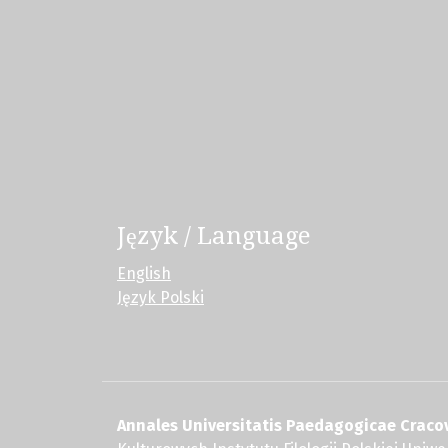
Język / Language
English
Język Polski
Annales Universitatis Paedagogicae Cracov