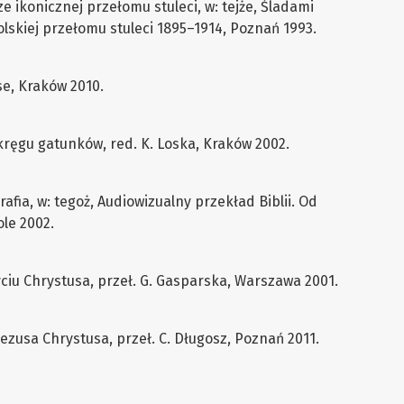
e ikonicznej przełomu stuleci, w: tejże, Śladami
olskiej przełomu stuleci 1895–1914, Poznań 1993.
se, Kraków 2010.
 W kręgu gatunków, red. K. Loska, Kraków 2002.
grafia, w: tegoż, Audiowizualny przekład Biblii. Od
ole 2002.
yciu Chrystusa, przeł. G. Gasparska, Warszawa 2001.
ezusa Chrystusa, przeł. C. Długosz, Poznań 2011.