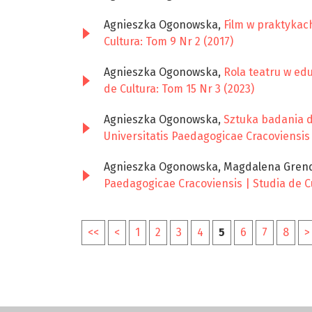
Agnieszka Ogonowska,
Film w praktykac
Cultura: Tom 9 Nr 2 (2017)
Agnieszka Ogonowska,
Rola teatru w ed
de Cultura: Tom 15 Nr 3 (2023)
Agnieszka Ogonowska,
Sztuka badania d
Universitatis Paedagogicae Cracoviensis 
Agnieszka Ogonowska, Magdalena Grenda
Paedagogicae Cracoviensis | Studia de Cu
<<
<
1
2
3
4
5
6
7
8
>