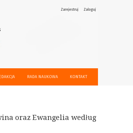
Zarejestruj
Zaloguj
ystusa Jose Saramago
EDAKCJA
RADA NAUKOWA
KONTAKT
hwina oraz Ewangelia według