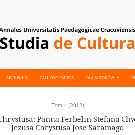
a Ferbelin Stefana Chwina oraz Ewangelia według Jezusa Chr
ARCHIWUM
CALL FOR PAPERS
DLA AUTORÓW
R
Tom 4 (2012)
a Chrystusa: Panna Ferbelin Stefana C
Jezusa Chrystusa Jose Saramago