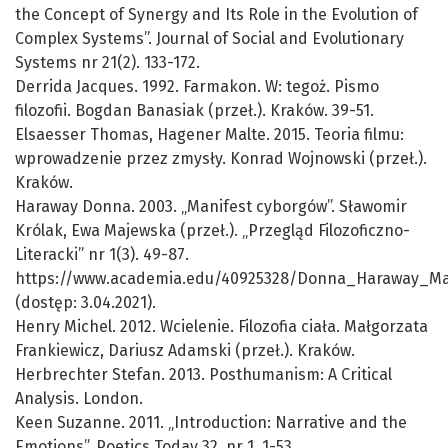
the Concept of Synergy and Its Role in the Evolution of
Complex Systems”. Journal of Social and Evolutionary
Systems nr 21(2). 133-172.
Derrida Jacques. 1992. Farmakon. W: tegoż. Pismo
filozofii. Bogdan Banasiak (przeł.). Kraków. 39-51.
Elsaesser Thomas, Hagener Malte. 2015. Teoria filmu:
wprowadzenie przez zmysły. Konrad Wojnowski (przeł.).
Kraków.
Haraway Donna. 2003. „Manifest cyborgów”. Sławomir
Królak, Ewa Majewska (przeł.). „Przegląd Filozoficzno-
Literacki” nr 1(3). 49-87.
https://www.academia.edu/40925328/Donna_Haraway_M
(dostęp: 3.04.2021).
Henry Michel. 2012. Wcielenie. Filozofia ciała. Małgorzata
Frankiewicz, Dariusz Adamski (przeł.). Kraków.
Herbrechter Stefan. 2013. Posthumanism: A Critical
Analysis. London.
Keen Suzanne. 2011. „Introduction: Narrative and the
Emotions”. Poetics Today 32, nr 1. 1-53.