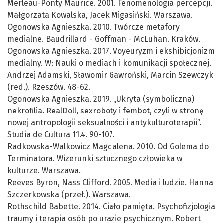
Merleau-Ponty Maurice. 2001. Fenomenologia percepcji.
Małgorzata Kowalska, Jacek Migasiński. Warszawa.
Ogonowska Agnieszka. 2010. Twórcze metafory
medialne. Baudrillard - Goffman - McLuhan. Kraków.
Ogonowska Agnieszka. 2017. Voyeuryzm i ekshibicjonizm
medialny. W: Nauki o mediach i komunikacji społecznej.
Andrzej Adamski, Sławomir Gawroński, Marcin Szewczyk
(red.). Rzeszów. 48-62.
Ogonowska Agnieszka. 2019. „Ukryta (symboliczna)
nekrofilia. RealDoll, sexroboty i fembot, czyli w stronę
nowej antropologii seksualności i antykulturoterapii”.
Studia de Cultura 11.4. 90-107.
Radkowska-Walkowicz Magdalena. 2010. Od Golema do
Terminatora. Wizerunki sztucznego człowieka w
kulturze. Warszawa.
Reeves Byron, Nass Clifford. 2005. Media i ludzie. Hanna
Szczerkowska (przeł.). Warszawa.
Rothschild Babette. 2014. Ciało pamięta. Psychofizjologia
traumy i terapia osób po urazie psychicznym. Robert