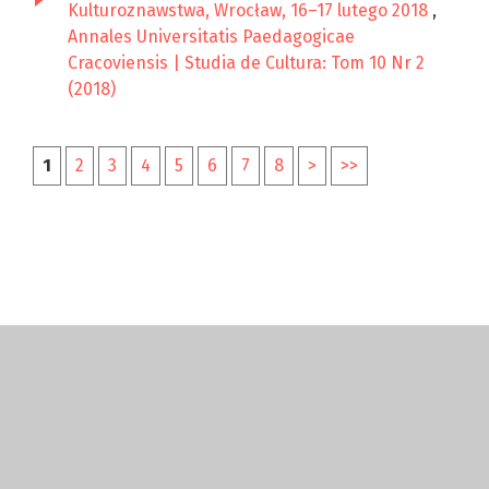
Kulturoznawstwa, Wrocław, 16–17 lutego 2018
,
Annales Universitatis Paedagogicae
Cracoviensis | Studia de Cultura: Tom 10 Nr 2
(2018)
1
2
3
4
5
6
7
8
>
>>