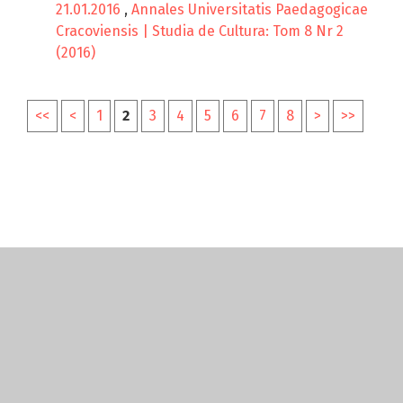
21.01.2016
,
Annales Universitatis Paedagogicae
Cracoviensis | Studia de Cultura: Tom 8 Nr 2
(2016)
<<
<
1
2
3
4
5
6
7
8
>
>>