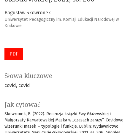
Bogusław Skowronek
Uniwersytet Pedagogiczny im. Komisji Edukacji Narodowej w
Krakowie
PDF
Słowa kluczowe
covid
covid
Jak cytować
Skowronek, B. (2022). Recenzja książki Ewy Głażewskiej i
Małgorzaty Karwatowskiej Maska w „czasach zarazy”. Covidowe
wizerunki masek – typologie i funkcje, Lublin: Wydawnictwo
Uniwersytetu Marii Curie-Skłodowskiej, 2021, ss. 206.
Annales