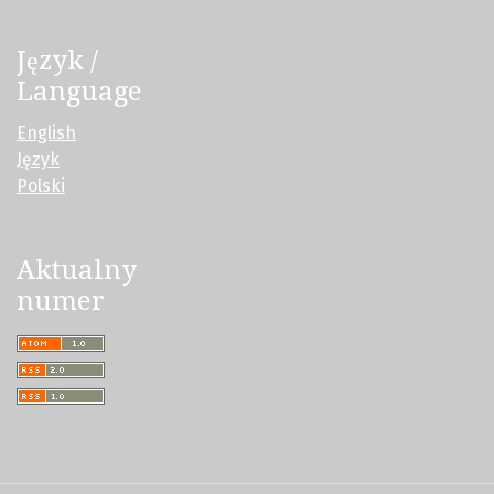
Język /
Language
English
Język
Polski
Aktualny
numer