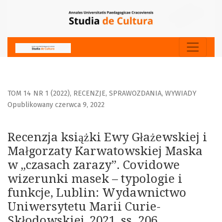
Recenzja książki Ewy Głażewskiej i Małgorzaty Karwatowskie
TOM 14 NR 1 (2022)
,
RECENZJE, SPRAWOZDANIA, WYWIADY
Opublikowany czerwca 9, 2022
Recenzja książki Ewy Głażewskiej i
Małgorzaty Karwatowskiej Maska
w „czasach zarazy”. Covidowe
wizerunki masek – typologie i
funkcje, Lublin: Wydawnictwo
Uniwersytetu Marii Curie-
Skłodowskiej, 2021, ss. 206